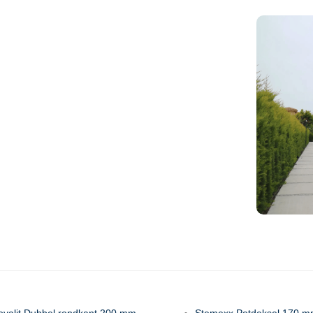
ovalit Dubbel rondkant 200 mm
Stemexx Potdeksel 170 