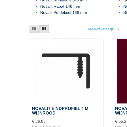
Novalit Rabat 148 mm
N
Novalit Potdeksel 166 mm
S
Product vergelijk (0)
NOVALIT EINDPROFIEL 4 M
NOVA
WIJNROOD
WIJN
€ 36,83
€ 55,2
Excl. BTW: € 30,44
Excl. B