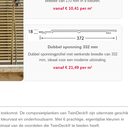
breedte van 170 mm in 9 kleuren.
vanaf € 10,41 per m¹
Dubbel sponning 332 mm
Dubbel sponningprofiel met werkende breedte van 332
mm, ideaal voor een moderne uitstraling.
vanaf € 21,49 per m¹
 toekomst. De composietplanken van TwinDeck® zijn uitermate geschik
 kleurvast en onderhoudsarm. Met 6 prachtige, eigentijdse kleuren in
aximaal van de voordelen die TwinDeck® te bieden heeft.