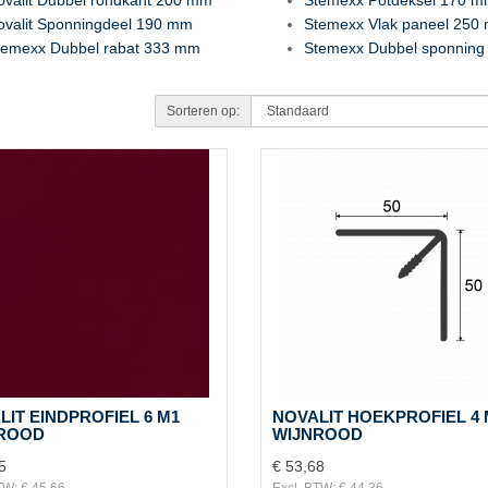
ovalit Sponningdeel 190 mm
Stemexx Vlak paneel 250
temexx Dubbel rabat 333 mm
Stemexx Dubbel sponnin
Sorteren op:
LIT EINDPROFIEL 6 M1
NOVALIT HOEKPROFIEL 4 
ROOD
WIJNROOD
5
€ 53,68
TW: € 45,66
Excl. BTW: € 44,36