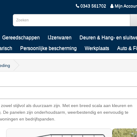
0343 561702
Mijn Accou
Gereedschappen
IJzerwaren
Deuren & Hang- en sluitw
arisch
Persoonlijke bescherming
Werkplaats
Auto & F
eding
zowel stijlvol als duurzaam zijn. Met een breed scala aan kleuren en
ng. De panelen zijn onderhoudsarm, weerbestendig en eenvoudig te
gwoningen en bedrijfspanden.