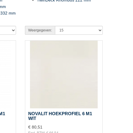
 mm
g 332 mm
Weergegeven:
M1
NOVALIT HOEKPROFIEL 6 M1
WIT
€ 80,51
Excl. BTW: € 66,54