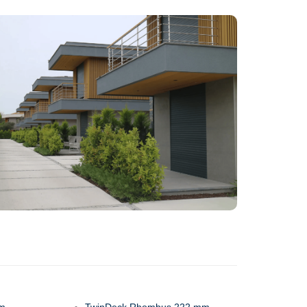
mm
TwinDeck Rhombus 222 mm