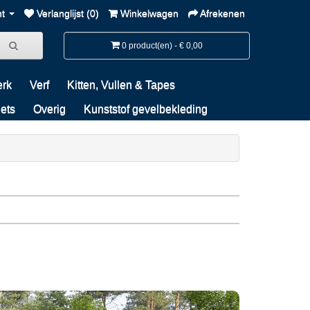
nt
Verlanglijst (0)
Winkelwagen
Afrekenen
0 product(en) - € 0,00
erk
Verf
Kitten, Vullen & Tapes
iets
Overig
Kunststof gevelbekleding