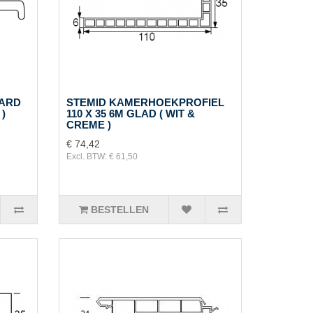
AARD
STEMID KAMERHOEKPROFIEL
 )
110 X 35 6M GLAD ( WIT &
CREME )
€ 74,42
Excl. BTW: € 61,50
BESTELLEN