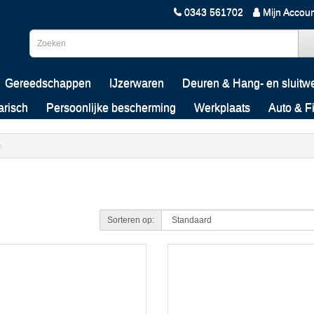
0343 561702
Mijn Accou
Gereedschappen
IJzerwaren
Deuren & Hang- en sluitw
arisch
Persoonlijke bescherming
Werkplaats
Auto & F
Sorteren op: