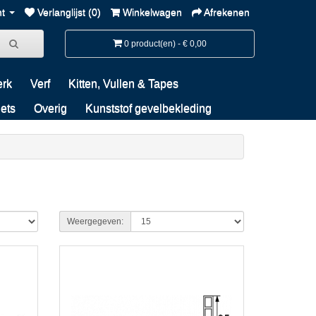
nt
Verlanglijst (0)
Winkelwagen
Afrekenen
0 product(en) - € 0,00
erk
Verf
Kitten, Vullen & Tapes
iets
Overig
Kunststof gevelbekleding
Weergegeven: