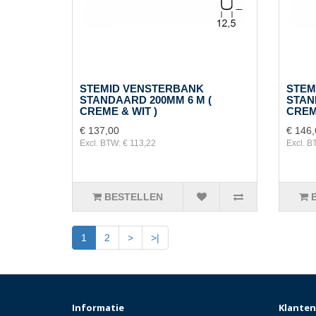
STEMID VENSTERBANK
STEM
STANDAARD 200MM 6 M (
STAN
CREME & WIT )
CREME
€ 137,00
€ 146,
Excl. BTW: € 113,22
Excl. B
BESTELLEN
1
2
>
>|
Informatie
Klanten