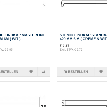
ID EINDKAP MASTERLINE
STEMID EINDKAP STAND
M 6M ( WIT )
420 MM 6 M ( CREME & WIT
€ 3,29
TW: € 5,95
Excl. BTW: € 2,72
BESTELLEN
BESTELLEN