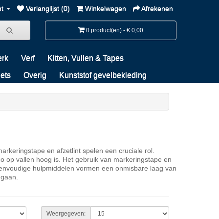
nt
Verlanglijst (0)
Winkelwagen
Afrekenen
0 product(en) - € 0,00
erk
Verf
Kitten, Vullen & Tapes
iets
Overig
Kunststof gevelbekleding
rkeringstape en afzetlint spelen een cruciale rol.
o op vallen hoog is. Het gebruik van markeringstape en
e eenvoudige hulpmiddelen vormen een onmisbare laag van
 gaan.
Weergegeven: