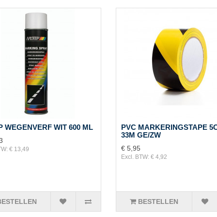
P WEGENVERF WIT 600 ML
PVC MARKERINGSTAPE 5
33M GE/ZW
3
€ 5,95
TW: € 13,49
Excl. BTW: € 4,92
BESTELLEN
BESTELLEN