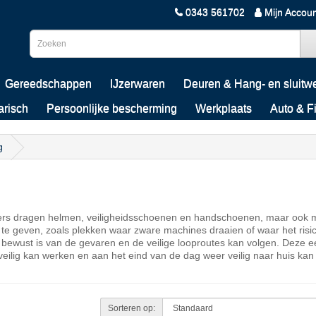
0343 561702
Mijn Accou
Gereedschappen
IJzerwaren
Deuren & Hang- en sluitw
arisch
Persoonlijke bescherming
Werkplaats
Auto & F
g
rkers dragen helmen, veiligheidsschoenen en handschoenen, maar ook ma
te geven, zoals plekken waar zware machines draaien of waar het risic
ich bewust is van de gevaren en de veilige looproutes kan volgen. Dez
veilig kan werken en aan het eind van de dag weer veilig naar huis kan
Sorteren op: