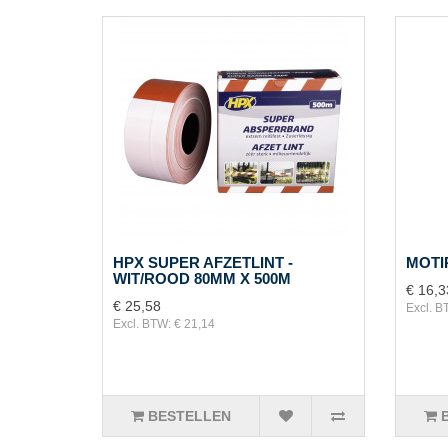
HPX SUPER AFZETLINT -
MOTI
WIT/ROOD 80MM X 500M
€ 16,3
€ 25,58
Excl. B
Excl. BTW: € 21,14
BESTELLEN