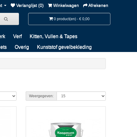
nt
Verlanglijst (0)
Winkelwagen
Afrekenen
0 product(en) - € 0,00
erk
Verf
Kitten, Vullen & Tapes
iets
Overig
Kunststof gevelbekleding
Weergegeven: