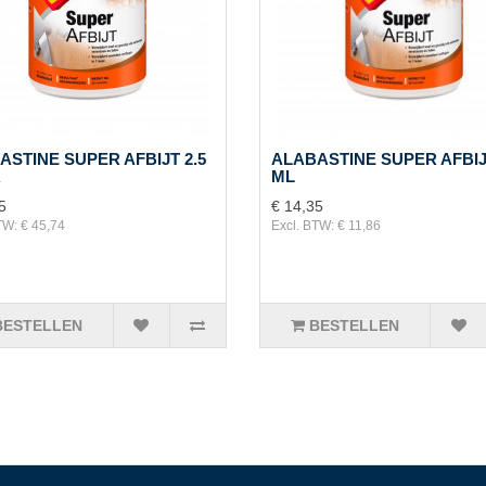
ASTINE SUPER AFBIJT 2.5
ALABASTINE SUPER AFBIJ
R
ML
5
€ 14,35
TW: € 45,74
Excl. BTW: € 11,86
BESTELLEN
BESTELLEN