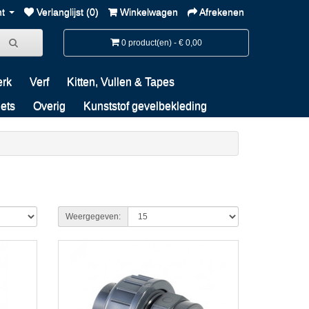
nt
Verlanglijst (0)
Winkelwagen
Afrekenen
0 product(en) - € 0,00
erk
Verf
Kitten, Vullen & Tapes
iets
Overig
Kunststof gevelbekleding
Weergegeven: