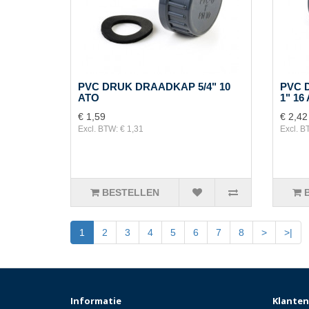
PVC DRUK DRAADKAP 5/4" 10
PVC 
ATO
1" 16
€ 1,59
€ 2,42
Excl. BTW: € 1,31
Excl. B
BESTELLEN
1
2
3
4
5
6
7
8
>
>|
Informatie
Klanten