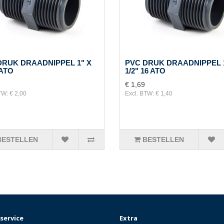
DRUK DRAADNIPPEL 1" X
PVC DRUK DRAADNIPPEL 1
 ATO
1/2" 16 ATO
€ 1,69
TW: € 2,00
Excl. BTW: € 1,40
BESTELLEN
BESTELLEN
service
Extra