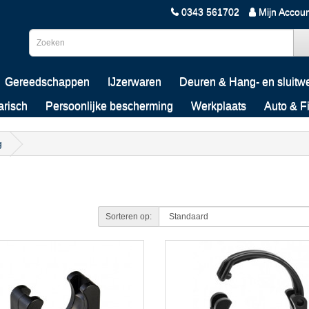
0343 561702
Mijn Accou
Gereedschappen
IJzerwaren
Deuren & Hang- en sluitw
arisch
Persoonlijke bescherming
Werkplaats
Auto & F
g
Sorteren op: