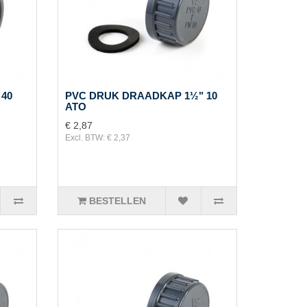
 40
PVC DRUK DRAADKAP 1½" 10
ATO
€ 2,87
Excl. BTW: € 2,37
BESTELLEN